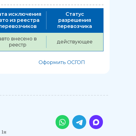
ата исключения
Статус
вто из реестра
разрешения
перевозчиков
перевозчика
авто внесено в
действующее
реестр
Оформить ОСГОП
 1н