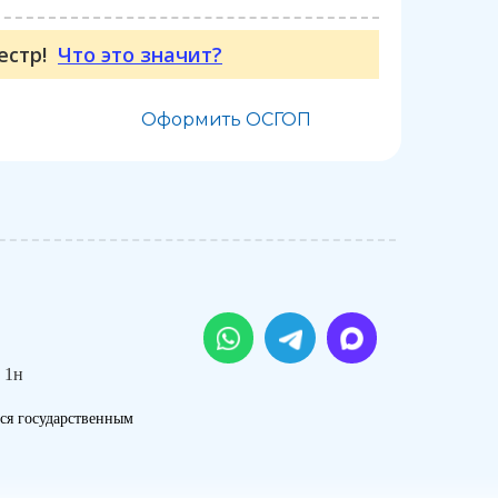
еестр!
Что это значит?
Оформить ОСГОП
 1н
ся государственным