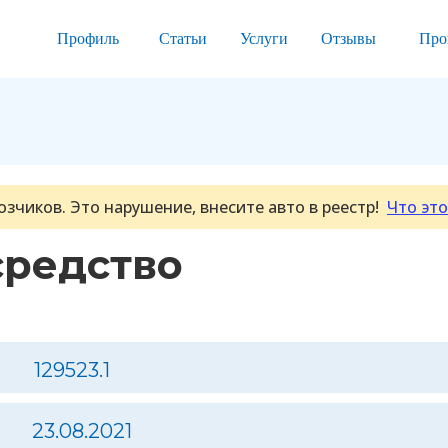
Профиль
Статьи
Услуги
Отзывы
Про
озчиков. Это нарушение, внесите авто в реестр!
Что это
средство
129523.1
23.08.2021