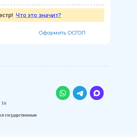
еестр!
Что это значит?
Оформить ОСГОП
 1н
ся государственным