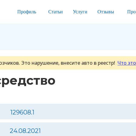
Профиль
Статьи
Услуги
Отзывы
Про
озчиков. Это нарушение, внесите авто в реестр!
Что это
средство
129608.1
24.08.2021