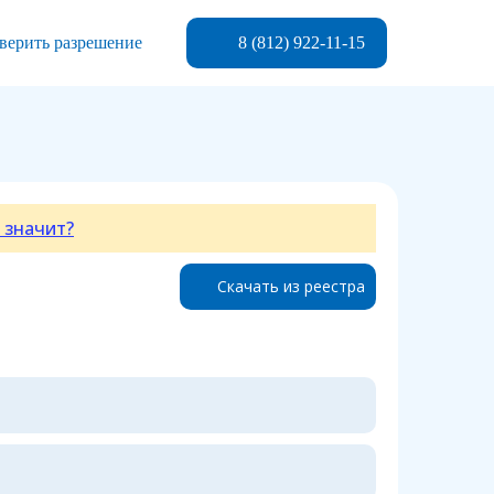
8 (812) 922-11-15
верить разрешение
 значит?
Скачать из реестра