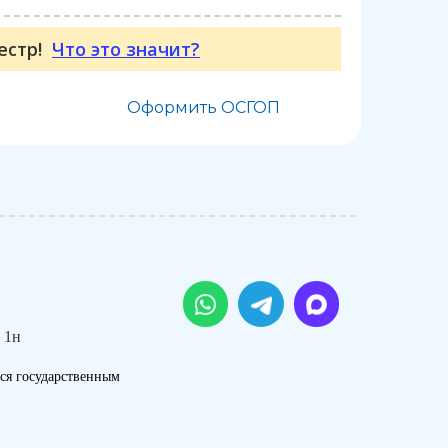
еестр!
Что это значит?
Оформить ОСГОП
 1н
ся государственным