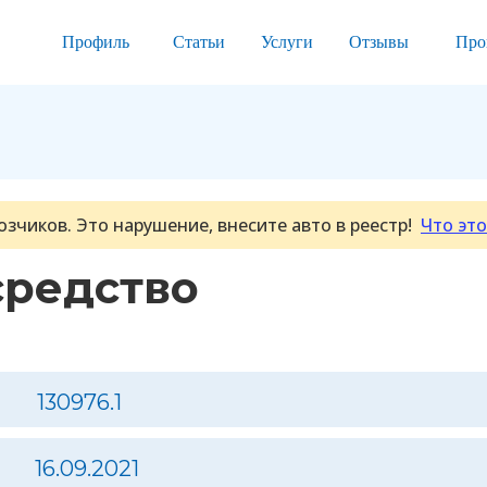
Профиль
Статьи
Услуги
Отзывы
Про
озчиков. Это нарушение, внесите авто в реестр!
Что это
средство
130976.1
16.09.2021