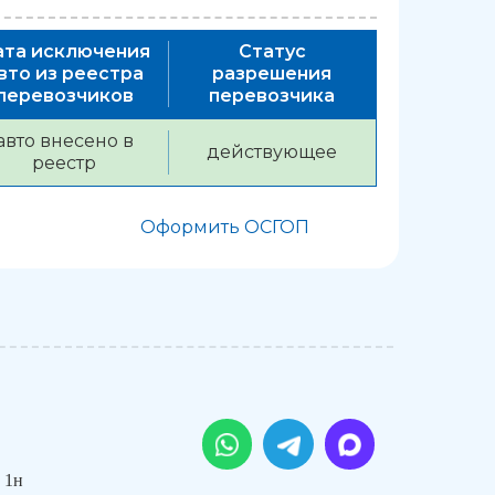
ата исключения
Статус
вто из реестра
разрешения
перевозчиков
перевозчика
авто внесено в
действующее
реестр
Оформить ОСГОП
 1н