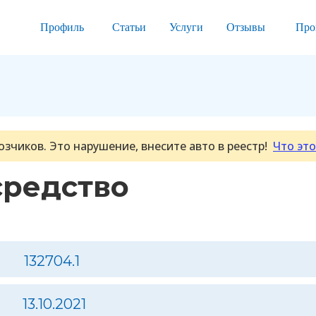
Профиль
Статьи
Услуги
Отзывы
Про
озчиков. Это нарушение, внесите авто в реестр!
Что это
средство
132704.1
13.10.2021