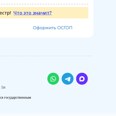
еестр!
Что это значит?
Оформить ОСГОП
 1н
ся государственным