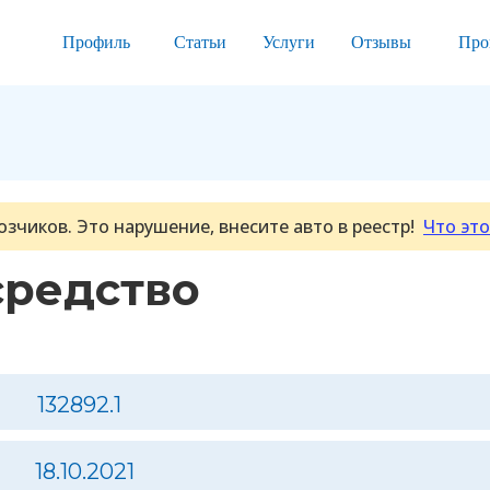
Профиль
Статьи
Услуги
Отзывы
Про
озчиков. Это нарушение, внесите авто в реестр!
Что это
средство
132892.1
18.10.2021