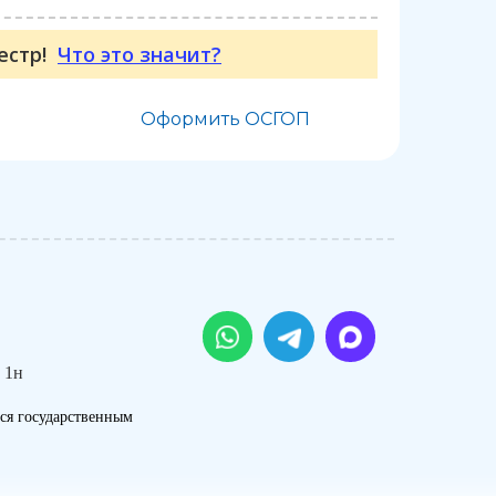
еестр!
Что это значит?
Оформить ОСГОП
 1н
ся государственным