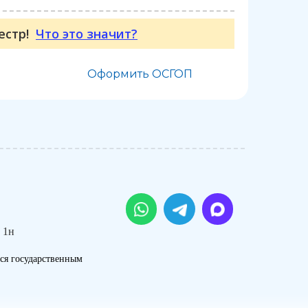
еестр!
Что это значит?
Оформить ОСГОП
 1н
ся государственным