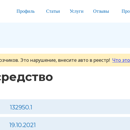
Профиль
Статьи
Услуги
Отзывы
Про
озчиков. Это нарушение, внесите авто в реестр!
Что это
средство
132950.1
19.10.2021