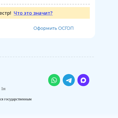
еестр!
Что это значит?
Оформить ОСГОП
 1н
ся государственным