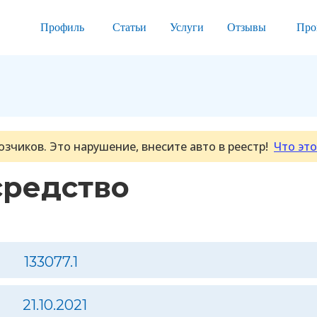
Профиль
Статьи
Услуги
Отзывы
Про
озчиков. Это нарушение, внесите авто в реестр!
Что это
средство
133077.1
21.10.2021