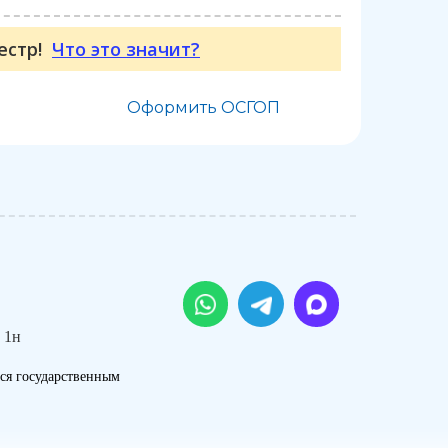
еестр!
Что это значит?
Оформить ОСГОП
 1н
ся государственным