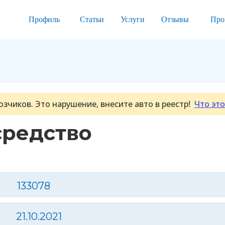
Профиль
Статьи
Услуги
Отзывы
Про
озчиков. Это нарушение, внесите авто в реестр!
Что это
средство
133078
21.10.2021