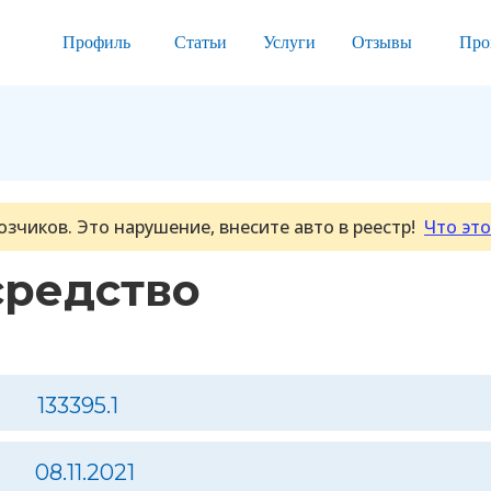
Профиль
Статьи
Услуги
Отзывы
Про
озчиков. Это нарушение, внесите авто в реестр!
Что это
средство
133395.1
08.11.2021