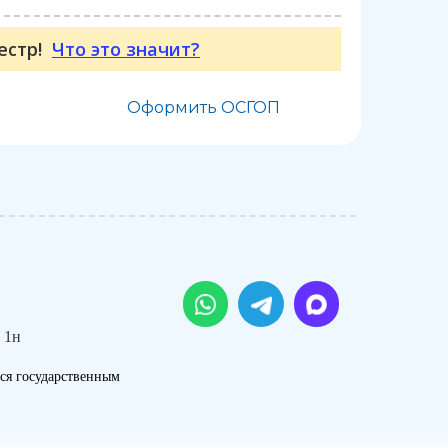
еестр!
Что это значит?
Оформить ОСГОП
 1н
ся государственным