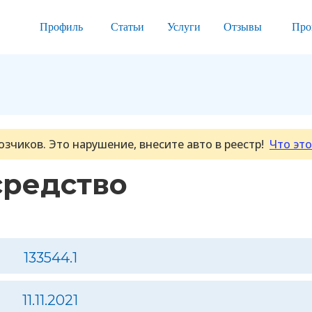
Профиль
Статьи
Услуги
Отзывы
Про
озчиков. Это нарушение, внесите авто в реестр!
Что это
средство
133544.1
11.11.2021