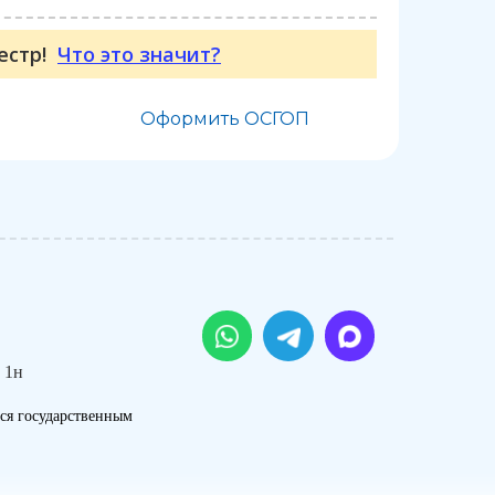
еестр!
Что это значит?
Оформить ОСГОП
 1н
ся государственным