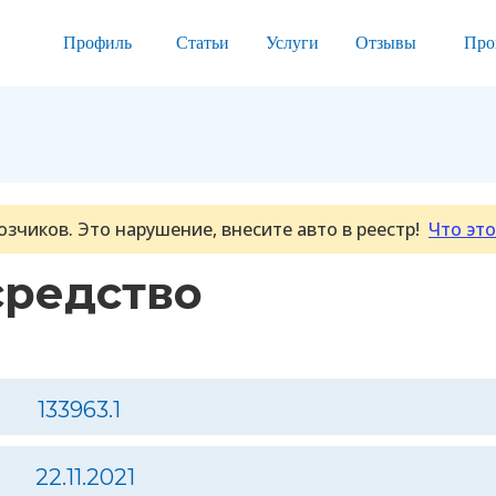
Профиль
Статьи
Услуги
Отзывы
Про
озчиков. Это нарушение, внесите авто в реестр!
Что это
средство
133963.1
22.11.2021