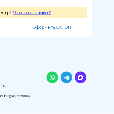
еестр!
Что это значит?
Оформить ОСГОП
 1н
ся государственным