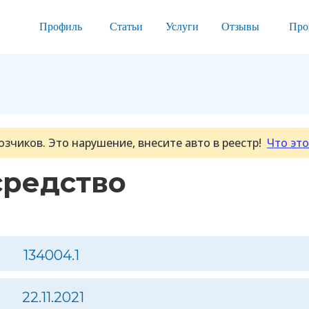
Профиль
Статьи
Услуги
Отзывы
Про
озчиков. Это нарушение, внесите авто в реестр!
Что это
средство
134004.1
22.11.2021