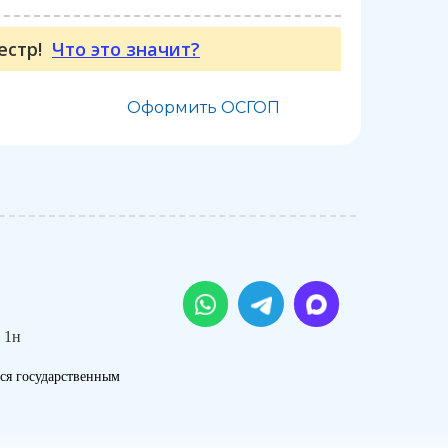
еестр!
Что это значит?
Оформить ОСГОП
 1н
ся государственным